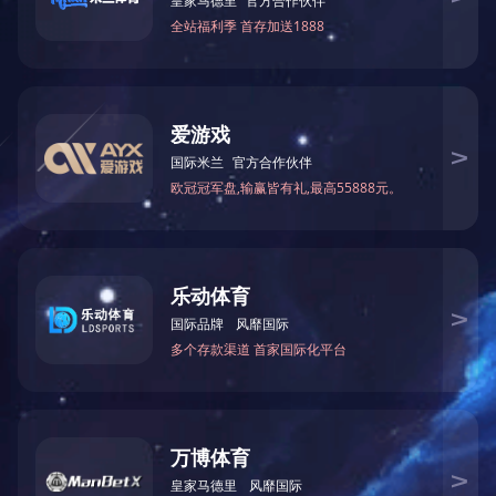
铁氧体磁铁
磁性组件