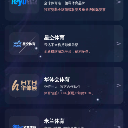
磁性联轴器
磁性组件
电永磁
铁氧体磁铁